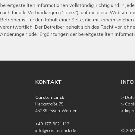
bereitgestellten Informationen vollständig, richtig und in jedem
auch für alle Verbindungen ("Links"), auf die diese Website di
Betreiber ist für den Inhalt einer Seite, die mit einem solchen 
verantwortlich. Der Betreiber behält sich das Recht vor, oh
Änderungen oder Ergänzungen der bereitgestellten Informa
KONTAKT
INFO
Carsten Linck
> Date
Heckstraße 75
> Cook
45239 Essen-Werden
> Impr
+49 177 8021112
info@carstenlinck.de
© 2024