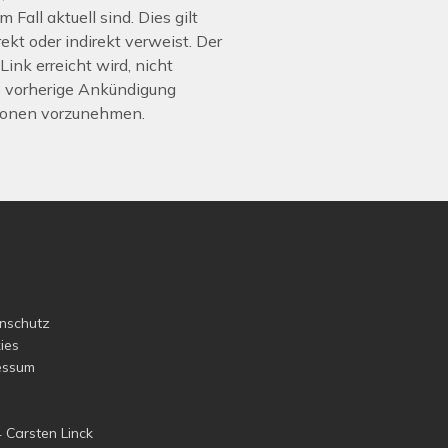
 Fall aktuell sind. Dies gilt
rekt oder indirekt verweist. Der
Link erreicht wird, nicht
ne vorherige Ankündigung
tionen vorzunehmen.
nschutz
ies
essum
 Carsten Linck